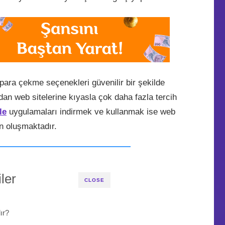
para çekme seçenekleri güvenilir bir şekilde
dan web sitelerine kıyasla çok daha fazla tercih
le
uygulamaları indirmek ve kullanmak ise web
an oluşmaktadır.
iler
CLOSE
ır?