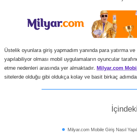
Üstelik oyunlara giriş yapmadım yanında para yatırma ve 
yapılabiliyor olması mobil uygulamaların oyuncular tarafın
etme nedenleri arasında yer almaktadır.
Milyar.com Mobi
sitelerde olduğu gibi oldukça kolay ve basit birkaç adımd
İçindek
Milyar.com Mobile Giriş Nasıl Yapıl