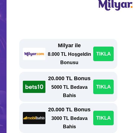
Milyar ile
TIKLA
8.000 TL Hoşgeldin
Bonusu
20.000 TL Bonus
TIKLA
5000 TL Bedava
Bahis
20.000 TL Bonus
TIKLA
3000 TL Bedava
Bahis