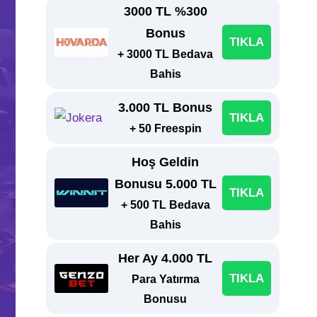
3000 TL %300
Bonus
TIKLA
+ 3000 TL Bedava
Bahis
3.000 TL Bonus
TIKLA
+ 50 Freespin
Hoş Geldin
Bonusu 5.000 TL
TIKLA
+ 500 TL Bedava
Bahis
Her Ay 4.000 TL
TIKLA
Para Yatırma
Bonusu