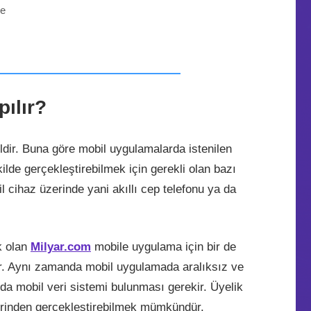
me
pılır?
ildir. Buna göre mobil uygulamalarda istenilen
kilde gerçekleştirebilmek için gerekli olan bazı
 cihaz üzerinde yani akıllı cep telefonu ya da
k olan
Milyar.com
mobile uygulama için bir de
dir. Aynı zamanda mobil uygulamada aralıksız ve
a da mobil veri sistemi bulunması gerekir. Üyelik
erinden gerçekleştirebilmek mümkündür.