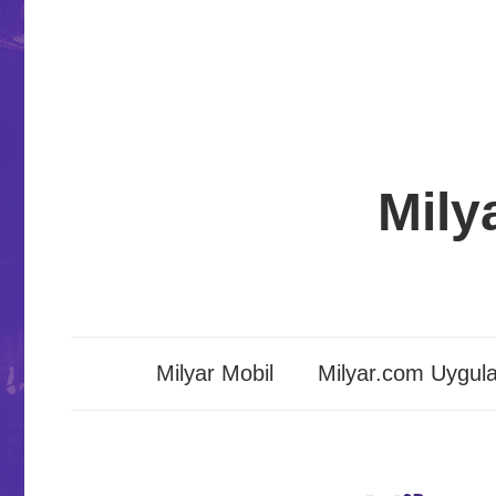
İçeriğe
geç
Mily
Milyar Mobil
Milyar.com Uygul