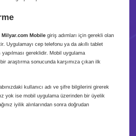
irme
.
Milyar.com Mobile
giriş adımları için gerekli olan
ir. Uygulamayı cep telefonu ya da akıllı tablet
 yapılması gereklidir. Mobil uygulama
bir araştırma sonucunda karşımıza çıkan ilk
nızdaki kullanıcı adı ve şifre bilgilerini girerek
nız yok ise mobil uygulama üzerinden bir üyelik
ağınız iyilik alınlarından sonra doğrudan