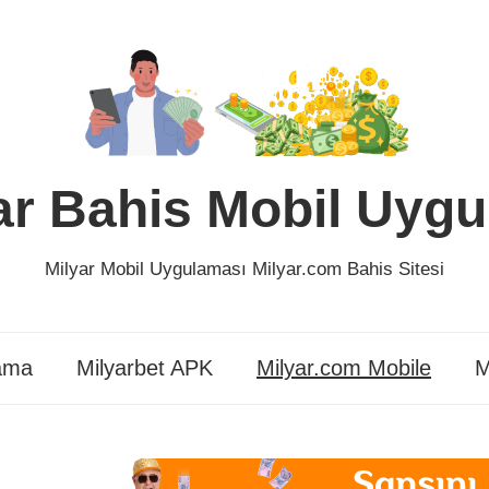
ar Bahis Mobil Uyg
Milyar Mobil Uygulaması Milyar.com Bahis Sitesi
ama
Milyarbet APK
Milyar.com Mobile
M