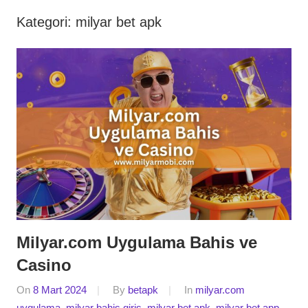
Kategori:
milyar bet apk
Milyar.com Uygulama Bahis ve
Casino
On
8 Mart 2024
By
betapk
In
milyar.com
uygulama
,
milyar bahis giriş
,
milyar bet apk
,
milyar bet app
,