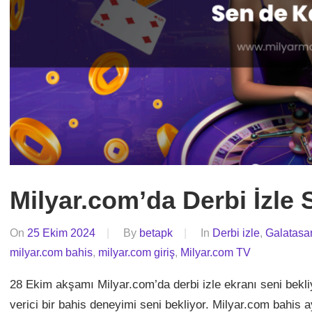
Milyar.com’da Derbi İzle
On
25 Ekim 2024
By
betapk
In
Derbi izle
,
Galatasa
milyar.com bahis
,
milyar.com giriş
,
Milyar.com TV
28 Ekim akşamı Milyar.com’da derbi izle ekranı seni bekl
verici bir bahis deneyimi seni bekliyor. Milyar.com bahis ayr