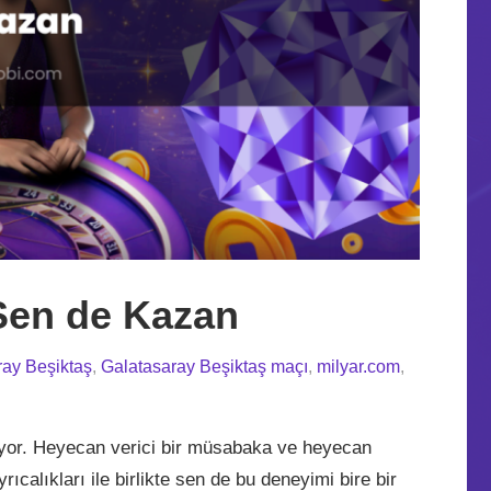
 Sen de Kazan
ray Beşiktaş
,
Galatasaray Beşiktaş maçı
,
milyar.com
,
iyor. Heyecan verici bir müsabaka ve heyecan
ıcalıkları ile birlikte sen de bu deneyimi bire bir