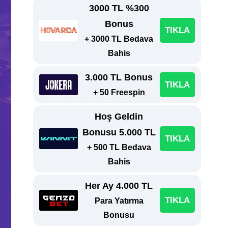
3000 TL %300
Bonus
TIKLA
+ 3000 TL Bedava
Bahis
3.000 TL Bonus
TIKLA
+ 50 Freespin
Hoş Geldin
Bonusu 5.000 TL
TIKLA
+ 500 TL Bedava
Bahis
Her Ay 4.000 TL
TIKLA
Para Yatırma
Bonusu