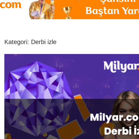
Kategori:
Derbi izle