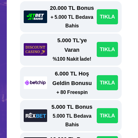
20.000 TL Bonus
TIKLA
+ 5.000 TL Bedava
Bahis
5.000 TL'ye
TIKLA
Varan
%100 Nakit İade!
6.000 TL Hoş
TIKLA
Geldin Bonusu
+ 80 Freespin
5.000 TL Bonus
TIKLA
5.000 TL Bedava
Bahis