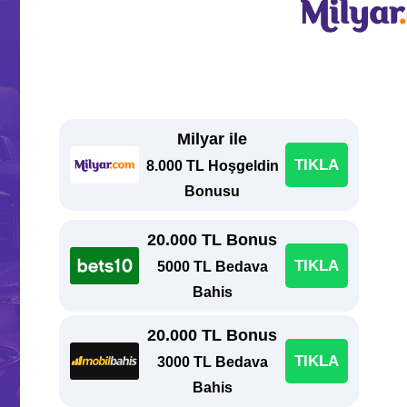
Milyar ile
TIKLA
8.000 TL Hoşgeldin
Bonusu
20.000 TL Bonus
TIKLA
5000 TL Bedava
Bahis
20.000 TL Bonus
TIKLA
3000 TL Bedava
Bahis