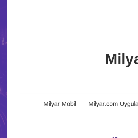
İçeriğe
geç
Mily
Milyar Mobil
Milyar.com Uygul