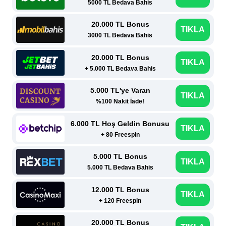
5000 TL Bedava Bahis
20.000 TL Bonus
TIKLA
3000 TL Bedava Bahis
20.000 TL Bonus
TIKLA
+ 5.000 TL Bedava Bahis
5.000 TL'ye Varan
TIKLA
%100 Nakit İade!
6.000 TL Hoş Geldin Bonusu
TIKLA
+ 80 Freespin
5.000 TL Bonus
TIKLA
5.000 TL Bedava Bahis
12.000 TL Bonus
TIKLA
+ 120 Freespin
20.000 TL Bonus