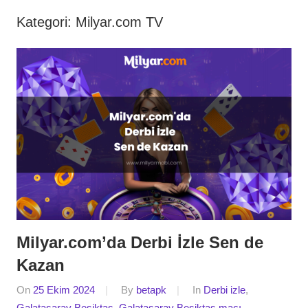
Kategori:
Milyar.com TV
Milyar.com’da Derbi İzle Sen de
Kazan
On
25 Ekim 2024
By
betapk
In
Derbi izle
,
Galatasaray Beşiktaş
,
Galatasaray Beşiktaş maçı
,