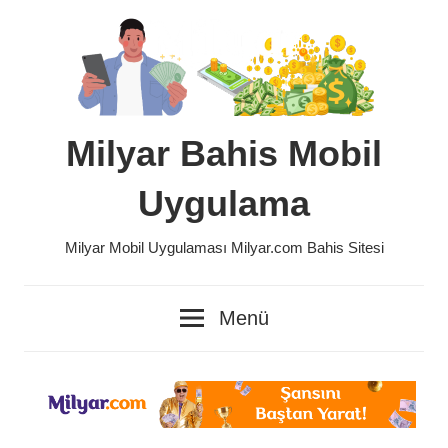
İçeriğe
geç
Milyar Bahis Mobil
Uygulama
Milyar Mobil Uygulaması Milyar.com Bahis Sitesi
Menü