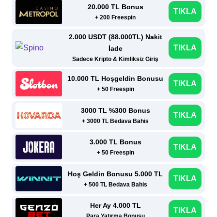
20.000 TL Bonus
TIKLA
+ 200 Freespin
2.000 USDT (88.000TL) Nakit
TIKLA
İade
Sadece Kripto & Kimliksiz Giriş
10.000 TL Hoşgeldin Bonusu
TIKLA
+ 50 Freespin
3000 TL %300 Bonus
TIKLA
+ 3000 TL Bedava Bahis
3.000 TL Bonus
TIKLA
+ 50 Freespin
Hoş Geldin Bonusu 5.000 TL
TIKLA
+ 500 TL Bedava Bahis
Her Ay 4.000 TL
TIKLA
Para Yatırma Bonusu