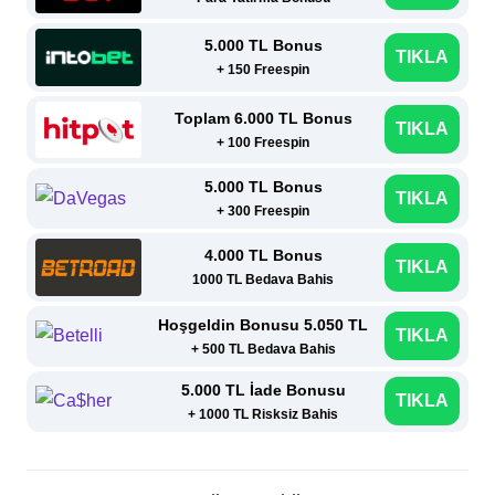
5.000 TL Bonus
TIKLA
+ 150 Freespin
Toplam 6.000 TL Bonus
TIKLA
+ 100 Freespin
5.000 TL Bonus
TIKLA
+ 300 Freespin
4.000 TL Bonus
TIKLA
1000 TL Bedava Bahis
Hoşgeldin Bonusu 5.050 TL
TIKLA
+ 500 TL Bedava Bahis
5.000 TL İade Bonusu
TIKLA
+ 1000 TL Risksiz Bahis