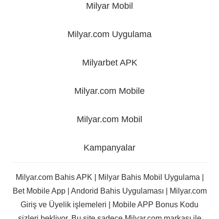
Milyar Mobil
Milyar.com Uygulama
Milyarbet APK
Milyar.com Mobile
Milyar.com Mobil
Kampanyalar
Milyar.com Bahis APK | Milyar Bahis Mobil Uygulama |
Bet Mobile App | Andorid Bahis Uygulaması | Milyar.com
Giriş ve Üyelik işlemeleri | Mobile APP Bonus Kodu
sizleri bekliyor. Bu site sadece Milyar.com markası ile